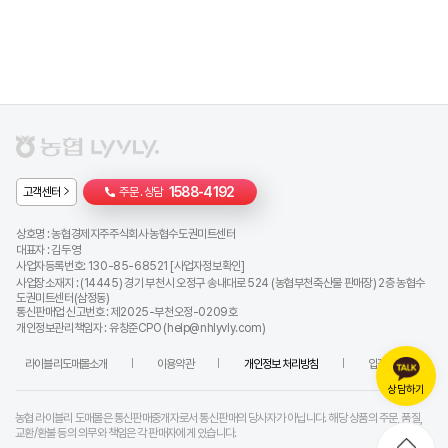
1588-4192
고객센터
주문 . 상담
상호명 :
농협경제지주주식회사 농협수도권미트센터
대표자 :
김두영
사업자등록번호:
130-85-68521
[
사업자정보확인
]
사업장소재지 : (14445) 경기 부천시 오정구 송내대로 524 (농협부천축산물 판매장) 2층 농협수
도권미트센터(삼정동)
통신판매업 신고번호 : 제2025-부천오정-0209호
개인정보관리책임자 :
유창준CPO (
help@nhlyvly.com
)
라이블리도매몰소개
이용약관
개인정보 처리방침
입점제휴문의
상담하기
농협 라이블리 도매몰은 통신판매중개자로서 통신판매의 당사자가 아닙니다. 해당 상품의 주문, 품질,
교환/환불 등의 의무와 책임은 각 판매자에게 있습니다.