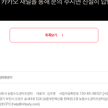
목록보기
점제휴문의
식회사 농협수도권미트센터
대표자 :
김두영
사업자등록번호:
130-85-68521
[
사
5) 경기 부천시 오정구 송내대로 524 (농협부천축산물 판매장) 2층 농협수도권미트센터(삼
준CPO (
help@nhlyvly.com
)