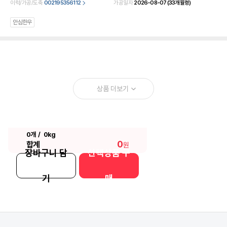
이력/가공/도축
002195356112
가공일자
2026-08-07
(33개월령)
안심한우
상품 더보기
0개
/
0kg
0
합계
원
장바구니 담
선택상품 구
기
매