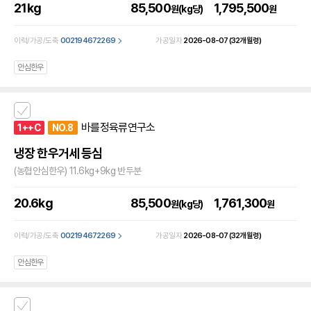
21kg
85,500
1,795,500
원(kg당)
원
이력/가공/도축
002194672269
가공일자
2026-08-07
(32개월령)
안심한우
바를정육류연구소
1++C
NO.8
냉장 한우거세 등심
(농협안심한우) 11.6kg+9kg 반두분
20.6kg
85,500
1,761,300
원(kg당)
원
이력/가공/도축
002194672269
가공일자
2026-08-07
(32개월령)
안심한우