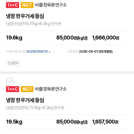
바를정육류연구소
1++C
NO.7
냉장 한우거세 등심
(농협안심한우) 11kg+8.6kg 반두분
19.6kg
85,000
1,666,000
원(kg당)
원
이력/가공/도축
002195356112
가공일자
2026-08-07
(33개월령)
안심한우
바를정육류연구소
1++C
NO.7
냉장 한우거세 등심
(농협안심한우) 11.3kg+8.2kg 반두분
19.5kg
85,000
1,657,500
원(kg당)
원