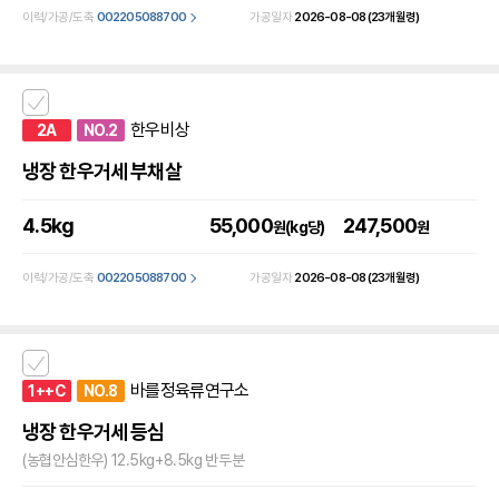
이력/가공/도축
002205088700
가공일자
2026-08-08
(23개월령)
한우비상
2A
NO.2
냉장 한우거세 부채살
4.5kg
55,000
247,500
원(kg당)
원
이력/가공/도축
002205088700
가공일자
2026-08-08
(23개월령)
바를정육류연구소
1++C
NO.8
냉장 한우거세 등심
(농협안심한우) 12.5kg+8.5kg 반두분