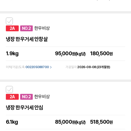
한우비상
2A
NO.2
냉장 한우거세 안창살
1.9kg
95,000
180,500
원(kg당)
원
이력/가공/도축
002205088700
가공일자
2026-08-08
(23개월령)
한우비상
2A
NO.2
냉장 한우거세 안심
6.1kg
85,000
518,500
원(kg당)
원