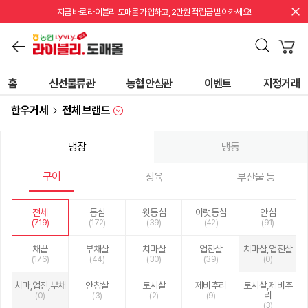
지금 바로 라이블리 도매몰 가입하고, 2만원 적립금 받아가세요!
홈
신선물류관
농협안심관
이벤트
지정거래
한우거세
전체 브랜드
냉장
냉동
구이
정육
부산물 등
전체
등심
윗등심
아랫등심
안심
(719)
(172)
(39)
(42)
(91)
채끝
부채살
치마살
업진살
치마살,업진살
(176)
(44)
(30)
(39)
(0)
치마,업진,부채
안창살
토시살
제비추리
토시살,제비추
리
(0)
(3)
(2)
(9)
(3)