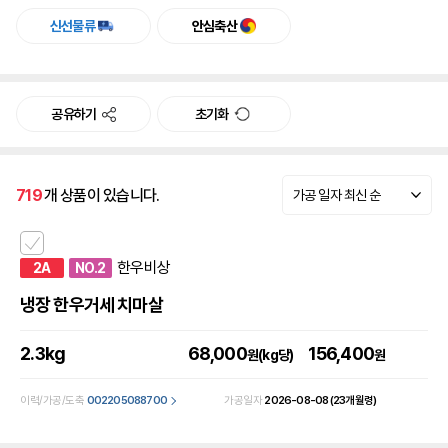
신선물류
안심축산
공유하기
초기화
719
개 상품이 있습니다.
가공 일자 최신 순
한우비상
2A
NO.2
냉장 한우거세 치마살
2.3kg
68,000
156,400
원(kg당)
원
이력/가공/도축
002205088700
가공일자
2026-08-08
(23개월령)