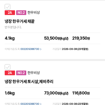
한우비상
2A
NO.2
냉장 한우거세 채끝
반두분입니다.
4.1kg
53,500
219,350
원(kg당)
원
이력/가공/도축
002205088700
가공일자
2026-08-08
(23개월령)
한우비상
2A
NO.2
냉장 한우거세 토시살,제비추리
1.6kg
73,000
116,800
원(kg당)
원
이력/가공/도축
002205088700
가공일자
2026-08-08
(23개월령)