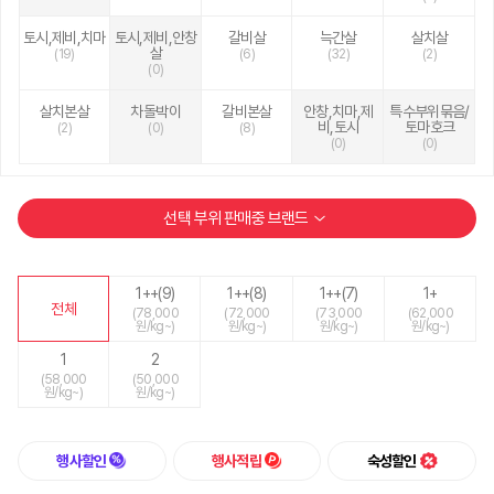
토시,제비,치마
토시,제비,안창
갈비살
늑간살
살치살
살
(19)
(6)
(32)
(2)
(0)
살치본살
차돌박이
갈비본살
안창,치마,제
특수부위묶음/
비,토시
토마호크
(2)
(0)
(8)
(0)
(0)
선택 부위 판매중 브랜드
1++(9)
1++(8)
1++(7)
1+
전체
(78,000
(72,000
(73,000
(62,000
원/kg~)
원/kg~)
원/kg~)
원/kg~)
1
2
(58,000
(50,000
원/kg~)
원/kg~)
행사할인
행사적립
숙성할인