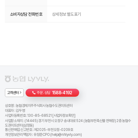
소비자상담 전화번호
상세정보 별도표기
1588-4192
고객센터
주문 . 상담
상호명 :
농협경제지주주식회사 농협수도권미트센터
대표자 :
김두영
사업자등록번호:
130-85-68521
[
사업자정보확인
]
사업장소재지 : (14445) 경기 부천시 오정구 송내대로 524 (농협부천축산물 판매장) 2층 농협수
도권미트센터(삼정동)
통신판매업 신고번호 : 제2025-부천오정-0209호
개인정보관리책임자 :
유창준CPO (
help@nhlyvly.com
)