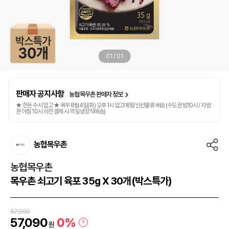
01
/
01
판매자 공지사항
농협목우촌 판매자 정보
★ 한돈 수시 입고 ★ 육우 8월4일(화) 오후 1시 입고예정/신선물류 배송 (수도권 밤10시 / 지방
권 아침 10시 이전 결제 시 익일 냉장직배송)
농협목우촌
농협목우촌
목우촌 쇠고기 육포 35g X 30개(박스특가)
57,090
57,090
0%
?
원